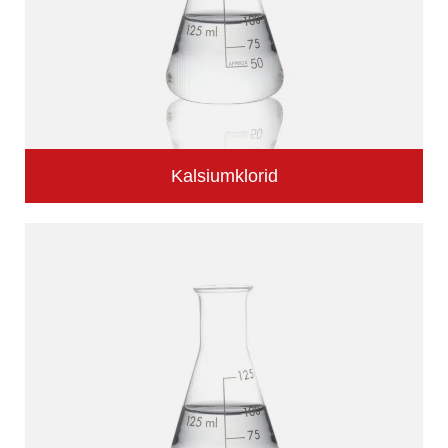
Kalsiumklorid