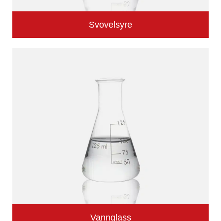
Svovelsyre
Vannglass