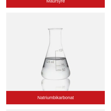
Maursyre
Natriumbikarbonat