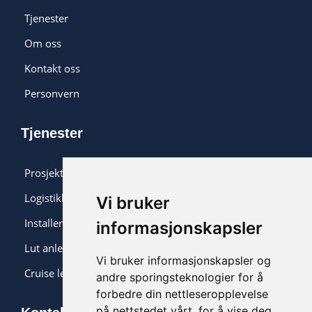
Tjenester
Om oss
Kontakt oss
Personvern
Tjenester
Prosjektering og overvåkning
Logistikk og installasjon
Vi bruker
Installering
informasjonskapsler
Lut anlegg
Vi bruker informasjonskapsler og
Cruise levering
andre sporingsteknologier for å
forbedre din nettleseropplevelse
på nettstedet vårt, for å vise deg