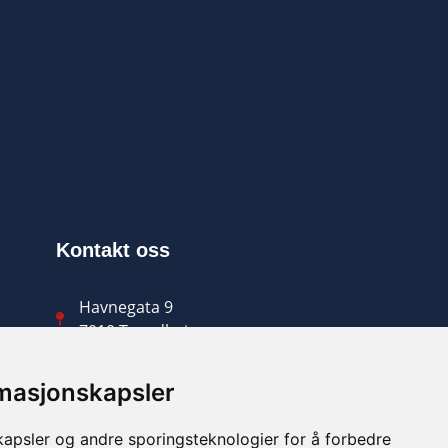
Kontakt oss
Havnegata 9
7010 Trondheim
(+47) 90 47 36 90
rmasjonskapsler
kontakt@norsklut.no
kapsler og andre sporingsteknologier for å forbedre