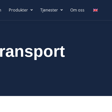
m
Produkter
Tjenester
Om oss
transport