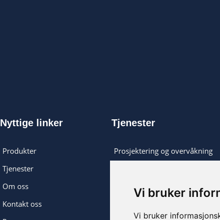
Nyttige linker
Tjenester
Produkter
Prosjektering og overvåkning
Tjenester
Logistikk og installasjon
Om oss
Installering
Vi bruker info
Kontakt oss
Lut anlegg
Vi bruker informasjons