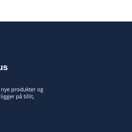
us
r nye produkter og
igger på tillit,