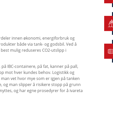
fordeler innen økonomi, energiforbruk og
produkter både via tank- og godsbil. Ved å
n best mulig reduseres CO
2
-utslipp i
 på IBC-containere, på fat, kanner på pall,
opp mot hver kundes behov. Logistikk og
t man vet hvor mye som er igjen på tanken
ere, og man slipper å risikere stopp på grunn
enyttes, og har egne prosedyrer for å ivareta