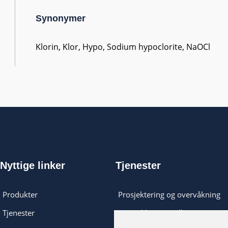
Synonymer
Klorin, Klor, Hypo, Sodium hypoclorite, NaOCl
Nyttige linker
Tjenester
Produkter
Prosjektering og overvåkning
Tjenester
Logistikk og installasjon