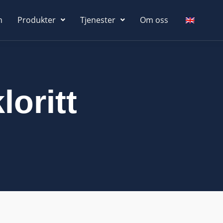
m
Produkter
Tjenester
Om oss
oritt