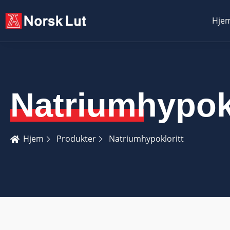
Hje
Natriumhypokl
Hjem
Produkter
Natriumhypokloritt