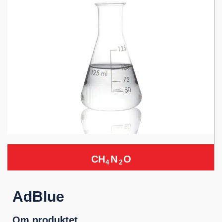
CH
N
O
4
2
AdBlue
Om produktet