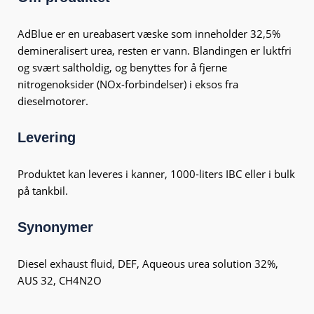
AdBlue er en ureabasert væske som inneholder 32,5%
demineralisert urea, resten er vann. Blandingen er luktfri
og svært saltholdig, og benyttes for å fjerne
nitrogenoksider (NOx-forbindelser) i eksos fra
dieselmotorer.
Levering
Produktet kan leveres i kanner, 1000-liters IBC eller i bulk
på tankbil.
Synonymer
Diesel exhaust fluid, DEF, Aqueous urea solution 32%,
AUS 32, CH
4
N
2
O